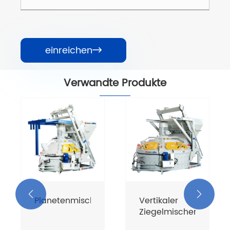
einreichen

Verwandte Produkte


Planetenmischer
Vertikaler
nmischer
Ziegelmischer