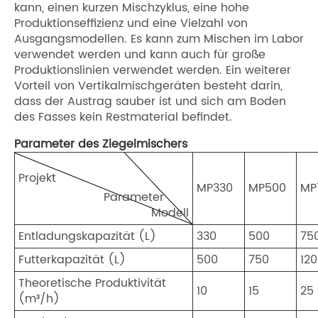
kann, einen kurzen Mischzyklus, eine hohe
Produktionseffizienz und eine Vielzahl von
Ausgangsmodellen. Es kann zum Mischen im Labor
verwendet werden und kann auch für große
Produktionslinien verwendet werden. Ein weiterer
Vorteil von Vertikalmischgeräten besteht darin,
dass der Austrag sauber ist und sich am Boden
des Fasses kein Restmaterial befindet.
Parameter des Ziegelmischers
Projekt
MP330
MP500
MP
Parameter
Modell
Entladungskapazität (L)
330
500
75
Futterkapazität (L)
500
750
12
Theoretische Produktivität
10
15
25
(m³/h)