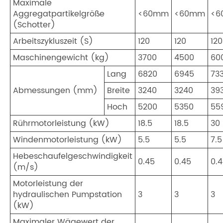
Maximale
Aggregatpartikelgröße
<60mm
<60mm
<6
(Schotter)
Arbeitszykluszeit (S)
120
120
120
Maschinengewicht (kg)
3700
4500
60
Lang
6820
6945
73
Abmessungen (mm)
Breite
3240
3240
39
Hoch
5200
5350
55
Rührmotorleistung (kW)
18.5
18.5
30
Windenmotorleistung (kW)
5.5
5.5
7.5
Hebeschaufelgeschwindigkeit
0.45
0.45
0.
(m/s)
Motorleistung der
hydraulischen Pumpstation
3
3
3
(kW)
Maximaler Wägewert der